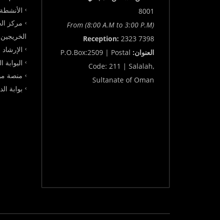
الأنشطة 
8001
مركز الخ
From (8:00 A.M to 3:00 P.M)
الخريجين
Reception:
2323 7398
الإرشاد 
العنوان:
P.O.Box:2509 | Postal
البوابة ا
Code: 211 | Salalah,
منصة مو
Sultanate of Oman
بوابة ال