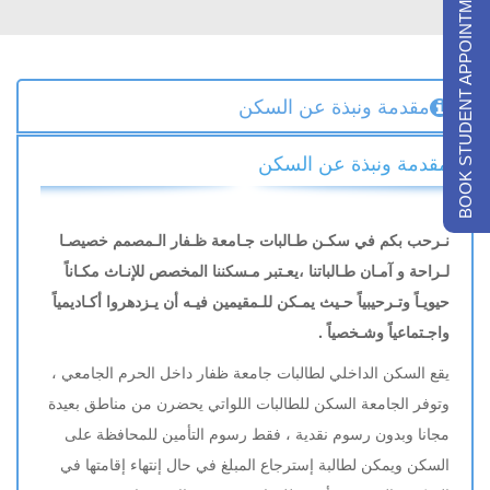
BOOK STUDENT APPOINTMENTS
مقدمة ونبذة عن السكن
مقدمة ونبذة عن السكن
نـرحب بكم في سكـن طـالبات جـامعة ظـفار الـمصمم خصيصـا
لـراحة و آمـان طـالباتنا ،يعـتبر مـسكننا المخصص للإنـاث مكـاناً
حيويـاً وتـرحيبياً حـيث يمـكن للـمقيمين فيـه أن يـزدهروا أكـاديمياً
واجـتماعياً وشـخصياً .
يقع السكن الداخلي لطالبات جامعة ظفار داخل الحرم الجامعي ،
وتوفر الجامعة السكن للطالبات اللواتي يحضرن من مناطق بعيدة
مجانا وبدون رسوم نقدية ، فقط رسوم التأمين للمحافظة على
السكن ويمكن لطالبة إسترجاع المبلغ في حال إنتهاء إقامتها في