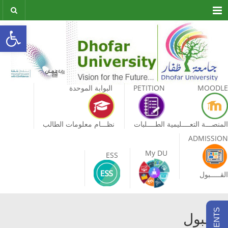
Menu
olbar
MOODLE
PETITION
البوابة الموحدة
المنصـــة التعــــليمية
الطــــلبات
نظـــام معلومات الطالب
ADMISSION
My DU
ESS
القـــــبول
القبول