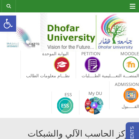
Menu
bar
MOODLE
PETITION
البوابة الموحدة
المنصـــة التعــــليمية
الطــــلبات
نظـــام معلومات الطالب
ADMISSION
My DU
ESS
القـــــبول
مركز الحاسب الآلي والشبكات