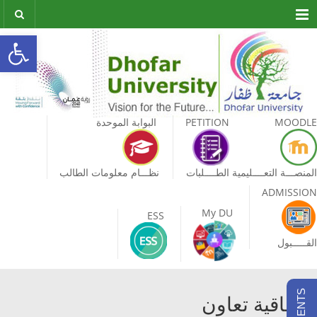
Menu
olbar
MOODLE
PETITION
البوابة الموحدة
المنصـــة التعــــليمية
الطــــلبات
نظـــام معلومات الطالب
ADMISSION
My DU
ESS
القـــــبول
اتفاقية تعاون