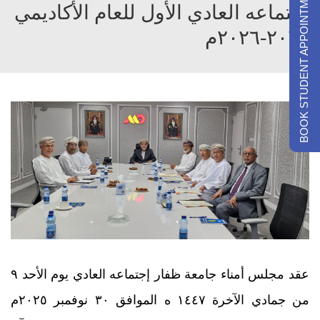
BOOK STUDENT APPOINTMENTS
إجتماعه العادي الأول للعام الأكاديمي
٢٠٢٥-٢٠٢٦م
عقد مجلس أمناء جامعة ظفار إجتماعه العادي يوم الأحد ٩
من جمادي الآخرة ١٤٤٧ ه الموافق ٣٠ نوفمبر ٢٠٢٥م