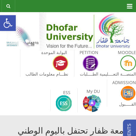
Menu
olbar
MOODLE
PETITION
البوابة الموحدة
المنصـــة التعــــليمية
الطــــلبات
نظـــام معلومات الطالب
ADMISSION
My DU
ESS
القـــــبول
جامعة ظفار تحتفل باليوم الوطني