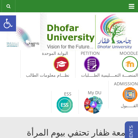
Menu
olbar
MOODLE
PETITION
البوابة الموحدة
المنصـــة التعــــليمية
الطــــلبات
نظـــام معلومات الطالب
ADMISSION
My DU
ESS
القـــــبول
جامعة ظفار تحتفي بيوم المرأة