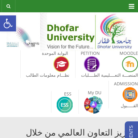
Menu
olbar
MOODLE
PETITION
البوابة الموحدة
المنصـــة التعــــليمية
الطــــلبات
نظـــام معلومات الطالب
ADMISSION
My DU
ESS
القـــــبول
تعزيز التعاون العالمي من خلال