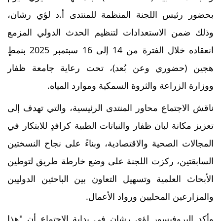
بحضور رئيس اللجنة المنظمة للمنتدى أ.د لؤي رشان،
وذلك ضمن الاستعدادات لتنظيم الحدث الدولي المزمع
انعقاده خلال الفترة من 14 إلى 16 سبتمبر 2025 بنمطٍ
هجين (حضوري وعن بُعد)، تحت رعاية جامعة ظفار
ووزارة الزراعة والثروة السمكية وموارد المياه.
ناقش الاجتماع محاور المنتدى الرئيسية، والتي تهدف إلى
تعزيز مكانة لبان ظفار والنباتات الطبية كرافدٍ للابتكار في
المجالات الصحية والاقتصادية، وبناءً على نجاح النسختين
السابقتين، ركزت اللجنة على وضع خارطة طريق لتوطين
الأبحاث العلمية وتسهيل التعاون بين الباحثين الدوليين
والمزارعين المحليين ورواد الأعمال.
وأكد البروفيسور لؤي رشان في بداية الاجتماع أن "هذا