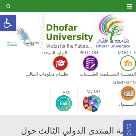
Menu
olbar
MOODLE
PETITION
البوابة الموحدة
المنصـــة التعــــليمية
الطــــلبات
نظـــام معلومات الطالب
ADMISSION
My DU
ESS
القـــــبول
لجنة المنتدى الدولي الثالث حول