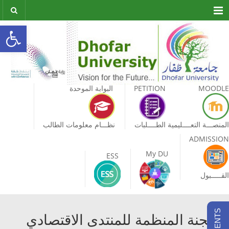
Menu
olbar
MOODLE
PETITION
البوابة الموحدة
المنصـــة التعــــليمية
الطــــلبات
نظـــام معلومات الطالب
ADMISSION
My DU
ESS
القـــــبول
اللجنة المنظمة للمنتدى الاقتصادي