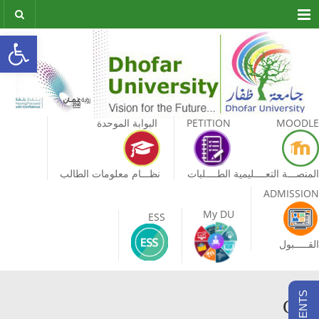
Menu
olbar
MOODLE
PETITION
البوابة الموحدة
المنصـــة التعــــليمية
الطــــلبات
نظـــام معلومات الطالب
ADMISSION
My DU
ESS
القـــــبول
CE