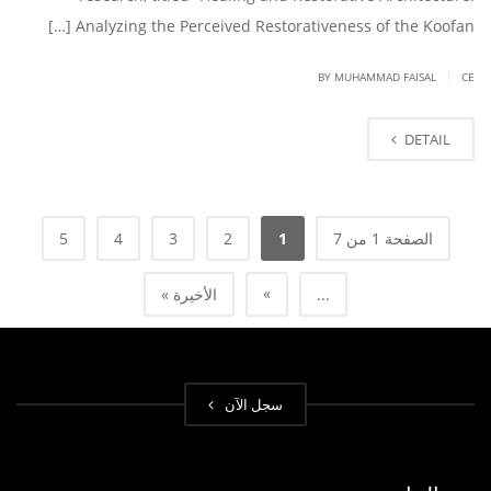
Analyzing the Perceived Restorativeness of the Koofan […]
|
BY
MUHAMMAD FAISAL
CE
DETAIL
الصفحة 1 من 7
1
2
3
4
5
»
...
الأخيرة »
سجل الآن