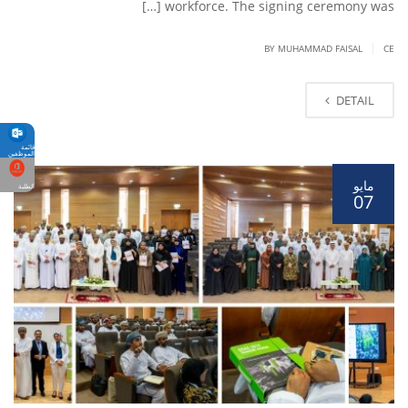
workforce. The signing ceremony was […]
|
BY
MUHAMMAD FAISAL
CE
DETAIL
قائمة
الموظفين
مايو
الطلبة
07