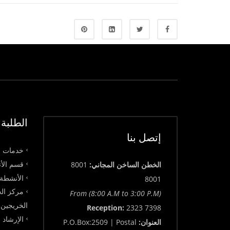
الطلبة
إتصل بنا
خدمات ق
قسم الأن
الخطن الساخن المجاني:
8001
الأنشطة 
8001
مركز الخ
From (8:00 A.M to 3:00 P.M)
الخريجين
Reception:
2323 7398
الإرشاد 
العنوان:
P.O.Box:2509 | Postal