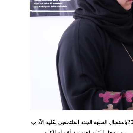
في تظاهرة هي الثانية من نوعها على مستوى الكلية قام العديد من طلبة الكلية في الثامن عشر من سبتمبر 2023باستقبال الطلبة الجدد الملتحقين بكلية الآداب
نوبي من مدخل الكلية احتضنت أقسام الكلية