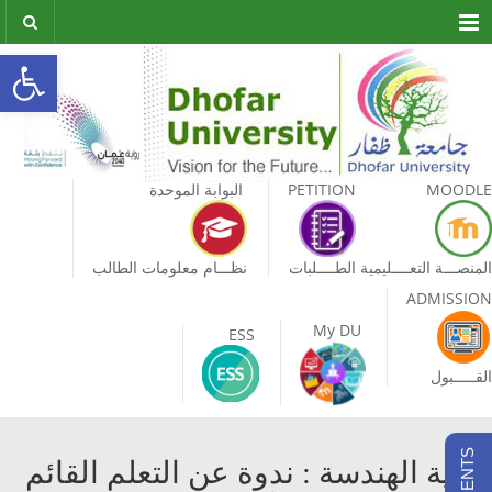
Menu
olbar
MOODLE
PETITION
البوابة الموحدة
المنصـــة التعــــليمية
الطــــلبات
نظـــام معلومات الطالب
ADMISSION
My DU
ESS
القـــــبول
كلية الهندسة : ندوة عن التعلم القائم