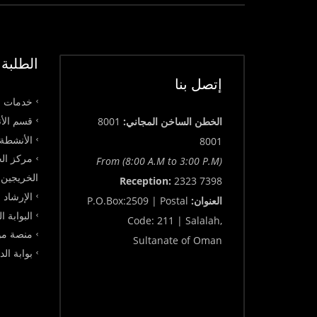
الطلبة
إتصل بنا
خدمات ق
قسم الأن
الخطن الساخن المجاني:
8001
الأنشطة 
8001
مركز الخ
From (8:00 A.M to 3:00 P.M)
الخريجين
Reception:
2323 7398
الإرشاد 
العنوان:
P.O.Box:2509 | Postal
البوابة ا
Code: 211 | Salalah,
منصة مو
Sultanate of Oman
بوابة ال