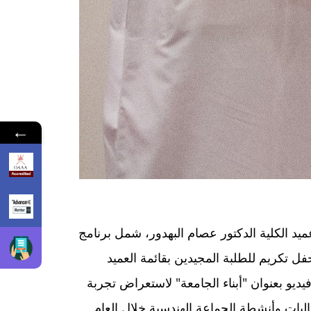
←
توحاً لطلبتها وذلك يوم الأربعاء الموافق ٢٢ مايو ٢٠٢٤، رعى الافتتاح عميد الكلية الدكتور عصام البهدور، شمل برنامج
ل تكريم للطلبة المجيدين بقائمة العميد
يو بعنوان "أبناء الجامعة" لاستعراض تجربة
ليات وأنشطة الجماعة الهندسية خلال العام