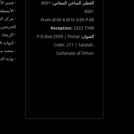
قسم الأن
الخطن الساخن المجاني:
8001
الأنشطة 
8001
مركز الخ
From (8:00 A.M to 3:00 P.M)
الخريجين
Reception:
2323 7398
الإرشاد 
العنوان:
P.O.Box:2509 | Postal
البوابة ا
Code: 211 | Salalah,
منصة مو
Sultanate of Oman
بوابة ال