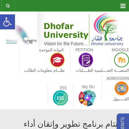
Menu
olbar
MOODLE
PETITION
البوابة الموحدة
المنصـــة التعــــليمية
الطــــلبات
نظـــام معلومات الطالب
ADMISSION
My DU
ESS
القـــــبول
اختتام برنامج تطوير وإتقان أداء