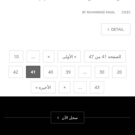
|
BY
MUHAMMAD FAISAL
CSCEC
DETAIL
الصفحة 41 من 47
« الأولى
«
...
10
42
41
40
39
...
30
20
»
43
...
الأخيرة »
سجل الآن